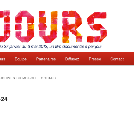
urs
Equipe
Partenaires
Diffusez
Presse
Contact
e
RCHIVES DU MOT-CLEF
GODARD
+24