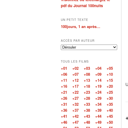
pdf du Journal 100nuits
UN PETIT TEXTE
100jours, 1 an après…
ACCÈS PAR AUTEUR
TOUS LES FILMS
+01
+02
+03
+04
+05
+06
+07
+08
+09
+10
+11
+12
+13
+14
+15
U
+16
+17
+18
+19
+20
+21
+22
+23
+24
+25
+26
+27
+28
+29
+30
+31
+32
+33
+34
+35
+36
+37
+38
+39
+40
+41
+42
+43
+44
+45
+46
+47
+48
+49
+50