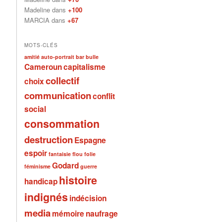
Madeline dans
+100
MARCIA dans
+67
MOTS-CLÉS
amitié
auto-portrait
bar
bulle
Cameroun
capitalisme
collectif
choix
communication
conflit
social
consommation
destruction
Espagne
espoir
fantaisie
flou
folie
Godard
féminisme
guerre
histoire
handicap
indignés
indécision
media
mémoire
naufrage