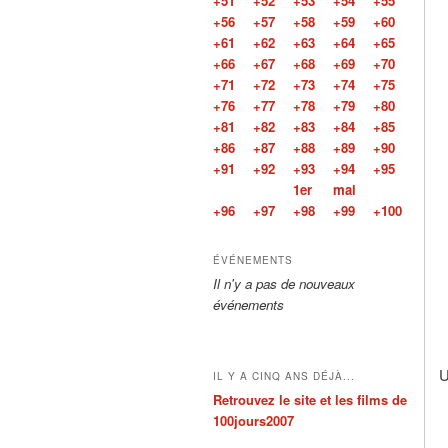
+51
+52
+53
+54
+55
+56
+57
+58
+59
+60
+61
+62
+63
+64
+65
+66
+67
+68
+69
+70
+71
+72
+73
+74
+75
+76
+77
+78
+79
+80
+81
+82
+83
+84
+85
+86
+87
+88
+89
+90
+91
+92
+93
+94
+95
1er
mai
+96
+97
+98
+99
+100
ÉVÉNEMENTS
Il n'y a pas de nouveaux
événements
U
IL Y A CINQ ANS DÉJÀ...
Retrouvez le site et les films de
100jours2007