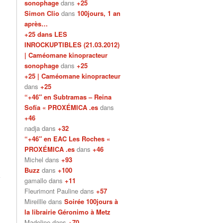
sonophage
dans
+25
Simon Clio
dans
100jours, 1 an
après…
+25 dans LES
INROCKUPTIBLES (21.03.2012)
| Caméomane kinopracteur
sonophage
dans
+25
+25 | Caméomane kinopracteur
dans
+25
“+46″ en Subtramas – Reina
Sofía « PROXÉMICA .es
dans
+46
nadja dans
+32
“+46″ en EAC Les Roches «
PROXÉMICA .es
dans
+46
Michel dans
+93
Buzz
dans
+100
gamallo dans
+11
Fleurimont Pauline dans
+57
Mireillle dans
Soirée 100jours à
la librairie Géronimo à Metz
Madeline dans
+70