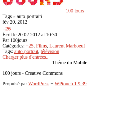
100 jours
Tags » auto-portraiti
fév 20, 2012
+25
Écrit le
20.02.2012 at 10:30
Par
100jours
Catégories:
+25
,
Films
,
Laurent Marboeuf
Tags:
auto-portrait
,
télévision
Charger plus d'entrées...
Théme du Mobile
100 jours - Creative Commons
Propulsé par
WordPress
+
WPtouch 1.9.39