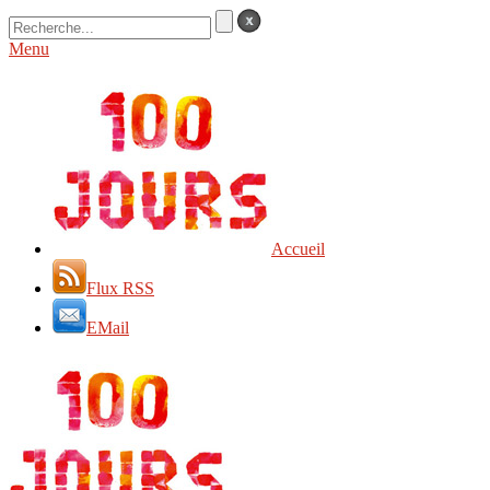
Menu
Accueil
Flux RSS
EMail