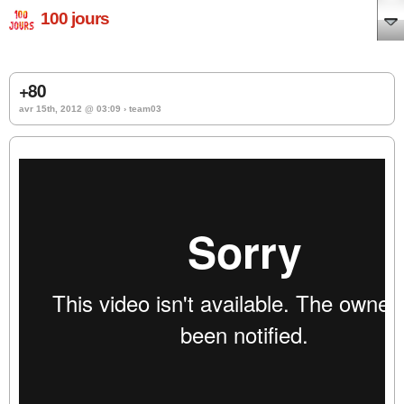
100 jours
+80
avr 15th, 2012 @ 03:09 › team03