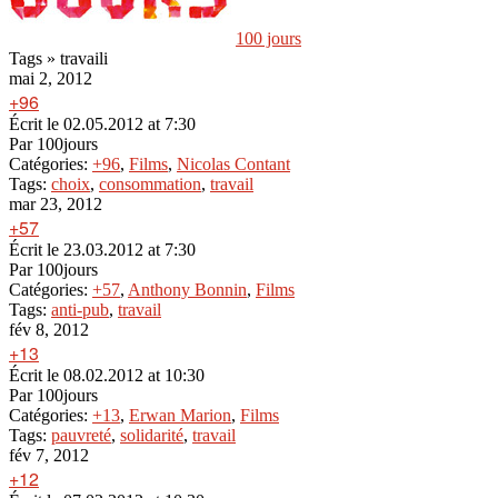
100 jours
Tags » travaili
mai 2, 2012
+96
Écrit le
02.05.2012 at 7:30
Par
100jours
Catégories:
+96
,
Films
,
Nicolas Contant
Tags:
choix
,
consommation
,
travail
mar 23, 2012
+57
Écrit le
23.03.2012 at 7:30
Par
100jours
Catégories:
+57
,
Anthony Bonnin
,
Films
Tags:
anti-pub
,
travail
fév 8, 2012
+13
Écrit le
08.02.2012 at 10:30
Par
100jours
Catégories:
+13
,
Erwan Marion
,
Films
Tags:
pauvreté
,
solidarité
,
travail
fév 7, 2012
+12