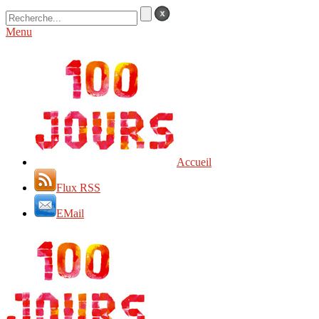
Menu
Accueil
Flux RSS
EMail