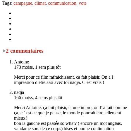
Tags:
campagne
,
climat
,
communication
,
vote
2 commentaires
Antoine
173 moiss, 1 sem plus tôt
Merci pour ce film rafraichissant, ca fait plaisir. On a l
impression d etre assi avec toi nadja. C est vrais !
nadja
166 moiss, 4 sems plus tôt
Merci Antoine, ça fait plaisir, ct une impro, on l’ a fait comme
ça, c ‘ est ce que je pense, le monde pourrait être tellement
mieux!
bon la gauche est passée so what? ( encore un mot anglais,
vandame sors de ce corps) bises et bonne continuation