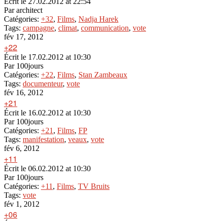
Écrit le
27.02.2012 at 22:54
Par
architect
Catégories:
+32
,
Films
,
Nadja Harek
Tags:
campagne
,
climat
,
communication
,
vote
fév 17, 2012
+22
Écrit le
17.02.2012 at 10:30
Par
100jours
Catégories:
+22
,
Films
,
Stan Zambeaux
Tags:
documenteur
,
vote
fév 16, 2012
+21
Écrit le
16.02.2012 at 10:30
Par
100jours
Catégories:
+21
,
Films
,
FP
Tags:
manifestation
,
veaux
,
vote
fév 6, 2012
+11
Écrit le
06.02.2012 at 10:30
Par
100jours
Catégories:
+11
,
Films
,
TV Bruits
Tags:
vote
fév 1, 2012
+06