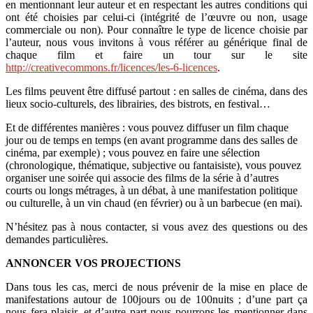
en mentionnant leur auteur et en respectant les autres conditions qui
ont été choisies par celui-ci (intégrité de l’œuvre ou non, usage
commerciale ou non). Pour connaître le type de licence choisie par
l’auteur, nous vous invitons à vous référer au générique final de
chaque film et faire un tour sur le site
http://creativecommons.fr/licences/les-6-licences
.
Les films peuvent être diffusé partout : en salles de cinéma, dans des
lieux socio-culturels, des librairies, des bistrots, en festival…
Et de différentes manières : vous pouvez diffuser un film chaque
jour ou de temps en temps (en avant programme dans des salles de
cinéma, par exemple) ; vous pouvez en faire une sélection
(chronologique, thématique, subjective ou fantaisiste), vous pouvez
organiser une soirée qui associe des films de la série à d’autres
courts ou longs métrages, à un débat, à une manifestation politique
ou culturelle, à un vin chaud (en février) ou à un barbecue (en mai).
N’hésitez pas à nous contacter, si vous avez des questions ou des
demandes particulières.
ANNONCER VOS PROJECTIONS
Dans tous les cas, merci de nous prévenir de la mise en place de
manifestations autour de 100jours ou de 100nuits ; d’une part ça
nous fera plaisir, et d’autre part nous pourrons les mentionner dans