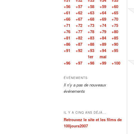
+51
+52
+53
+54
+55
+56
+57
+58
+59
+60
+61
+62
+63
+64
+65
+66
+67
+68
+69
+70
+71
+72
+73
+74
+75
+76
+77
+78
+79
+80
+81
+82
+83
+84
+85
+86
+87
+88
+89
+90
+91
+92
+93
+94
+95
1er
mai
+96
+97
+98
+99
+100
ÉVÉNEMENTS
Il n'y a pas de nouveaux
événements
IL Y A CINQ ANS DÉJÀ...
Retrouvez le site et les films de
100jours2007