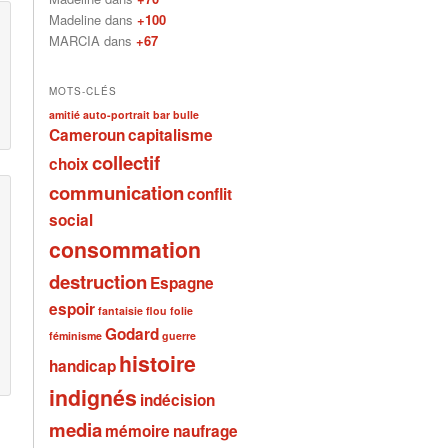
Madeline dans
+100
MARCIA dans
+67
MOTS-CLÉS
amitié
auto-portrait
bar
bulle
Cameroun
capitalisme
collectif
choix
communication
conflit
social
consommation
destruction
Espagne
espoir
fantaisie
flou
folie
Godard
féminisme
guerre
histoire
handicap
indignés
indécision
media
mémoire
naufrage