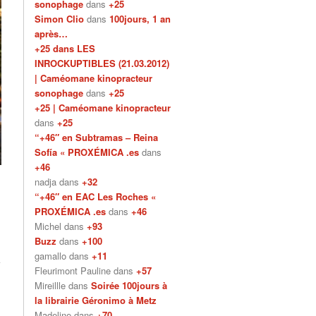
sonophage
dans
+25
Simon Clio
dans
100jours, 1 an
après…
+25 dans LES
INROCKUPTIBLES (21.03.2012)
| Caméomane kinopracteur
sonophage
dans
+25
+25 | Caméomane kinopracteur
dans
+25
“+46″ en Subtramas – Reina
Sofía « PROXÉMICA .es
dans
+46
nadja dans
+32
“+46″ en EAC Les Roches «
PROXÉMICA .es
dans
+46
Michel dans
+93
Buzz
dans
+100
gamallo dans
+11
Fleurimont Pauline dans
+57
Mireillle dans
Soirée 100jours à
la librairie Géronimo à Metz
Madeline dans
+70