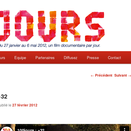
urs
Equipe
Partenaires
Diffusez
Presse
Contact
e
Navigation des
←
Précédent
Suivant
articles
+32
ublié le
27 février 2012