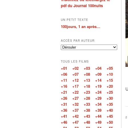
pdf du Journal 100nuits
UN PETIT TEXTE
100jours, 1 an après…
ACCÈS PAR AUTEUR
TOUS LES FILMS
+01
+02
+03
+04
+05
+06
+07
+08
+09
+10
+11
+12
+13
+14
+15
+16
+17
+18
+19
+20
U
+21
+22
+23
+24
+25
+26
+27
+28
+29
+30
+31
+32
+33
+34
+35
+36
+37
+38
+39
+40
+41
+42
+43
+44
+45
2
+46
+47
+48
+49
+50