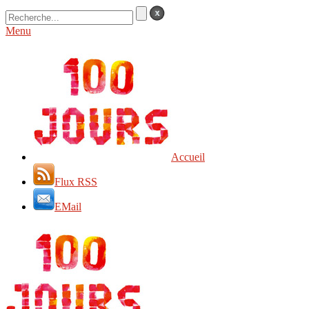
Menu
Accueil
Flux RSS
EMail