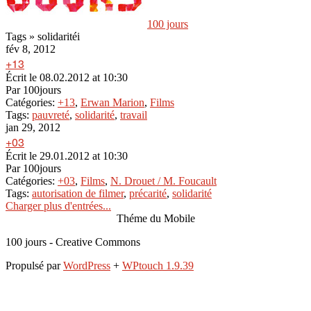
100 jours
Tags » solidaritéi
fév 8, 2012
+13
Écrit le
08.02.2012 at 10:30
Par
100jours
Catégories:
+13
,
Erwan Marion
,
Films
Tags:
pauvreté
,
solidarité
,
travail
jan 29, 2012
+03
Écrit le
29.01.2012 at 10:30
Par
100jours
Catégories:
+03
,
Films
,
N. Drouet / M. Foucault
Tags:
autorisation de filmer
,
précarité
,
solidarité
Charger plus d'entrées...
Théme du Mobile
100 jours - Creative Commons
Propulsé par
WordPress
+
WPtouch 1.9.39