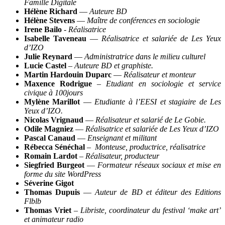
Famille Digitale
Hélène Richard
—
Auteure BD
Hélène Stevens
—
Maître de conférences en sociologie
Irene Bailo
-
Réalisatrice
Isabelle Taveneau
—
Réalisatrice et salariée de Les Yeux
d’IZO
Julie Reynard
—
Administratrice dans le milieu culturel
Lucie Castel
–
Auteure BD et graphiste.
Martin Hardouin Duparc
—
Réalisateur et monteur
Maxence Rodrigue
–
Etudiant en sociologie et service
civique à 100jours
Mylène Marillot
—
Etudiante à l’EESI et stagiaire de Les
Yeux d’IZO.
Nicolas Vrignaud
—
Réalisateur et salarié de Le Gobie.
Odile Magniez
—
Réalisatrice et salariée de Les Yeux d’IZO
Pascal Canaud
—
Enseignant et militant
Rébecca Sénéchal
–
Monteuse, productrice
, réalisatrice
Romain Lardot
–
Réalisateur, producteur
Siegfried Burgeot
—
Formateur réseaux sociaux et mise en
forme du site WordPress
Séverine Gigot
Thomas Dupuis
—
Auteur de BD et éditeur des Editions
Flblb
Thomas Vriet
–
Libriste, coordinateur du festival ‘make art’
et animateur radio