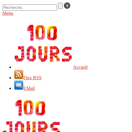
Menu
Accueil
Flux RSS
EMail