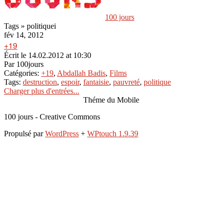
100 jours
Tags » politiquei
fév 14, 2012
+19
Écrit le
14.02.2012 at 10:30
Par
100jours
Catégories:
+19
,
Abdallah Badis
,
Films
Tags:
destruction
,
espoir
,
fantaisie
,
pauvreté
,
politique
Charger plus d'entrées...
Théme du Mobile
100 jours - Creative Commons
Propulsé par
WordPress
+
WPtouch 1.9.39