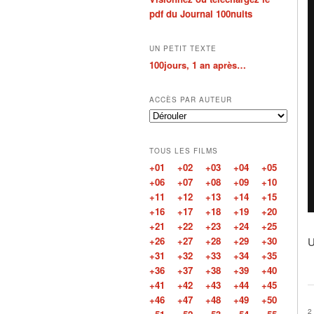
pdf du Journal 100nuits
UN PETIT TEXTE
100jours, 1 an après…
ACCÈS PAR AUTEUR
TOUS LES FILMS
+01
+02
+03
+04
+05
+06
+07
+08
+09
+10
+11
+12
+13
+14
+15
+16
+17
+18
+19
+20
+21
+22
+23
+24
+25
+26
+27
+28
+29
+30
U
+31
+32
+33
+34
+35
+36
+37
+38
+39
+40
+41
+42
+43
+44
+45
+46
+47
+48
+49
+50
2