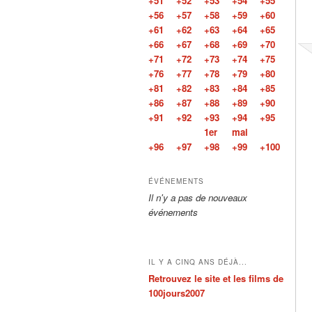
+51
+52
+53
+54
+55
+56
+57
+58
+59
+60
+61
+62
+63
+64
+65
+66
+67
+68
+69
+70
+71
+72
+73
+74
+75
+76
+77
+78
+79
+80
+81
+82
+83
+84
+85
+86
+87
+88
+89
+90
+91
+92
+93
+94
+95
1er
mai
+96
+97
+98
+99
+100
ÉVÉNEMENTS
Il n'y a pas de nouveaux
événements
IL Y A CINQ ANS DÉJÀ...
Retrouvez le site et les films de
100jours2007