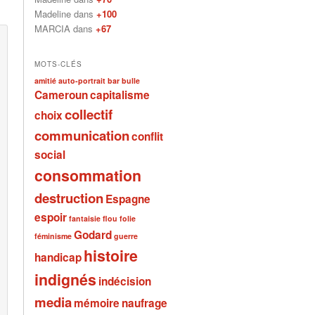
Madeline dans
+100
MARCIA dans
+67
MOTS-CLÉS
amitié
auto-portrait
bar
bulle
Cameroun
capitalisme
collectif
choix
communication
conflit
social
consommation
destruction
Espagne
espoir
fantaisie
flou
folie
Godard
féminisme
guerre
histoire
handicap
indignés
indécision
media
mémoire
naufrage