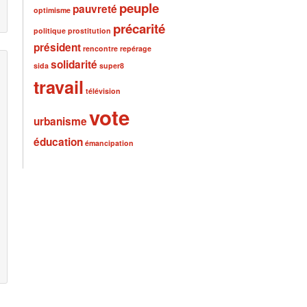
peuple
pauvreté
optimisme
précarité
politique
prostitution
président
rencontre
repérage
solidarité
sida
super8
travail
télévision
vote
urbanisme
éducation
émancipation