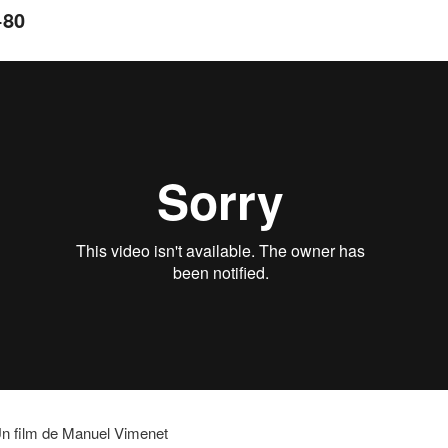
+80
n film de Manuel Vimenet