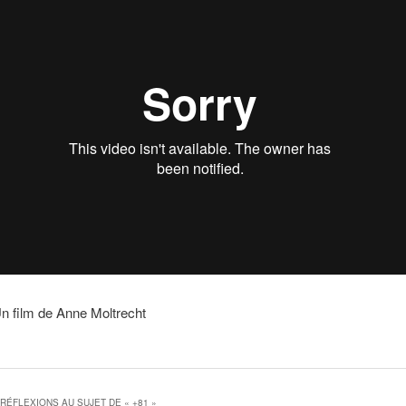
n film de Anne Moltrecht
 RÉFLEXIONS AU SUJET DE «
+81
»