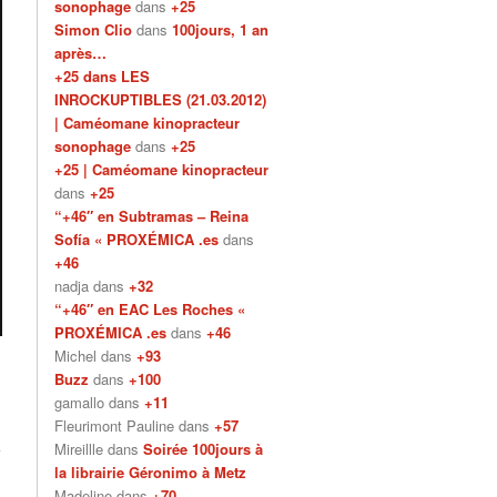
sonophage
dans
+25
Simon Clio
dans
100jours, 1 an
après…
+25 dans LES
INROCKUPTIBLES (21.03.2012)
| Caméomane kinopracteur
sonophage
dans
+25
+25 | Caméomane kinopracteur
dans
+25
“+46″ en Subtramas – Reina
Sofía « PROXÉMICA .es
dans
+46
nadja dans
+32
“+46″ en EAC Les Roches «
PROXÉMICA .es
dans
+46
Michel dans
+93
Buzz
dans
+100
gamallo dans
+11
Fleurimont Pauline dans
+57
Mireillle dans
Soirée 100jours à
la librairie Géronimo à Metz
Madeline dans
+70