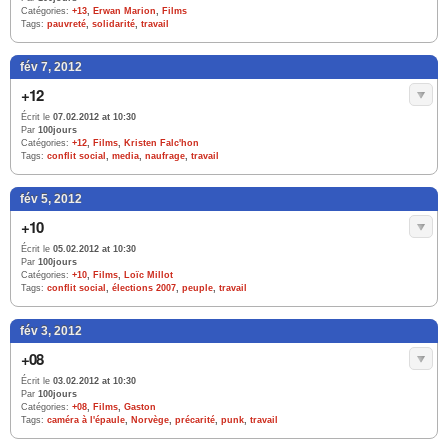
Catégories:
+13
,
Erwan Marion
,
Films
Tags:
pauvreté
,
solidarité
,
travail
fév 7, 2012
+12
Écrit le
07.02.2012 at 10:30
Par
100jours
Catégories:
+12
,
Films
,
Kristen Falc'hon
Tags:
conflit social
,
media
,
naufrage
,
travail
fév 5, 2012
+10
Écrit le
05.02.2012 at 10:30
Par
100jours
Catégories:
+10
,
Films
,
Loïc Millot
Tags:
conflit social
,
élections 2007
,
peuple
,
travail
fév 3, 2012
+08
Écrit le
03.02.2012 at 10:30
Par
100jours
Catégories:
+08
,
Films
,
Gaston
Tags:
caméra à l'épaule
,
Norvège
,
précarité
,
punk
,
travail