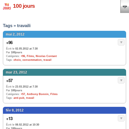
100 jours
Tags » travaili
mai 2, 2012
+96
Écrit le
02.05.2012 at 7:30
Par
100jours
Catégories:
+96
,
Films
,
Nicolas Contant
Tags:
choix
,
consommation
,
travail
mar 23, 2012
+57
Écrit le
23.03.2012 at 7:30
Par
100jours
Catégories:
+57
,
Anthony Bonnin
,
Films
Tags:
anti-pub
,
travail
fév 8, 2012
+13
Écrit le
08.02.2012 at 10:30
Par
100jours