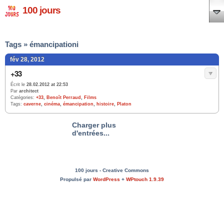
100 jours
Tags » émancipationi
fév 28, 2012
+33
Écrit le
28.02.2012 at 22:53
Par
architect
Catégories:
+33
,
Benoît Perraud
,
Films
Tags:
caverne
,
cinéma
,
émancipation
,
histoire
,
Platon
Charger plus
d'entrées...
100 jours - Creative Commons
Propulsé par
WordPress
+
WPtouch 1.9.39