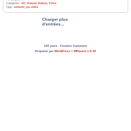
Catégories:
+07
,
Damien Dedieu
,
Films
Tags:
collectif
,
jeu vidéo
Charger plus
d'entrées...
100 jours - Creative Commons
Propulsé par
WordPress
+
WPtouch 1.9.39