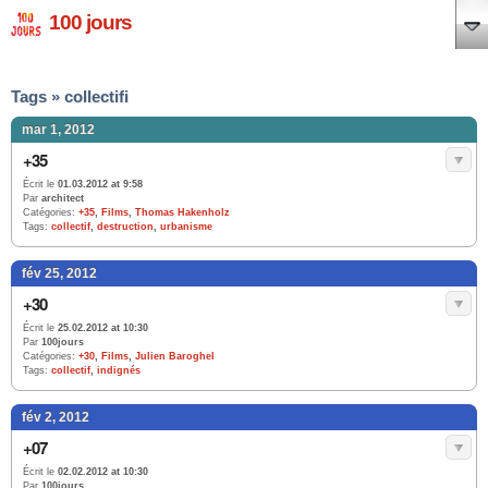
100 jours
Tags » collectifi
mar 1, 2012
+35
Écrit le
01.03.2012 at 9:58
Par
architect
Catégories:
+35
,
Films
,
Thomas Hakenholz
Tags:
collectif
,
destruction
,
urbanisme
fév 25, 2012
+30
Écrit le
25.02.2012 at 10:30
Par
100jours
Catégories:
+30
,
Films
,
Julien Baroghel
Tags:
collectif
,
indignés
fév 2, 2012
+07
Écrit le
02.02.2012 at 10:30
Par
100jours