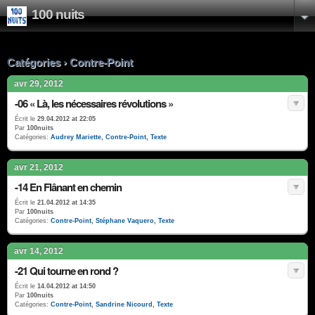
100 nuits
Catégories › Contre-Point
avr 29, 2012
-06 « Là, les nécessaires révolutions »
Écrit le
29.04.2012 at 22:05
Par
100nuits
Catégories:
Audrey Mariette
,
Contre-Point
,
Texte
avr 21, 2012
-14 En Flânant en chemin
Écrit le
21.04.2012 at 14:35
Par
100nuits
Catégories:
Contre-Point
,
Stéphane Vaquero
,
Texte
avr 14, 2012
-21 Qui tourne en rond ?
Écrit le
14.04.2012 at 14:50
Par
100nuits
Catégories:
Contre-Point
,
Sandrine Nicourd
,
Texte