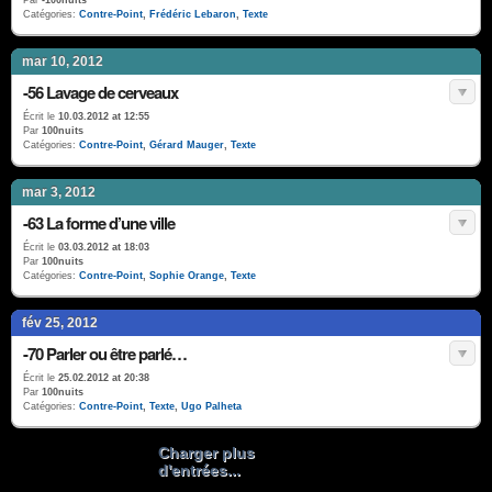
Par
-100nuits
Catégories:
Contre-Point
,
Frédéric Lebaron
,
Texte
mar 10, 2012
-56 Lavage de cerveaux
Écrit le
10.03.2012 at 12:55
Par
100nuits
Catégories:
Contre-Point
,
Gérard Mauger
,
Texte
mar 3, 2012
-63 La forme d’une ville
Écrit le
03.03.2012 at 18:03
Par
100nuits
Catégories:
Contre-Point
,
Sophie Orange
,
Texte
fév 25, 2012
-70 Parler ou être parlé…
Écrit le
25.02.2012 at 20:38
Par
100nuits
Catégories:
Contre-Point
,
Texte
,
Ugo Palheta
Charger plus
d'entrées...