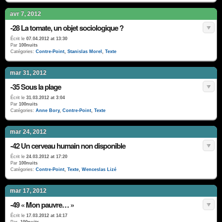
avr 7, 2012
-28 La tomate, un objet sociologique ?
Écrit le
07.04.2012 at 13:30
Par
100nuits
Catégories:
Contre-Point
,
Stanislas Morel
,
Texte
mar 31, 2012
-35 Sous la plage
Écrit le
31.03.2012 at 3:04
Par
100nuits
Catégories:
Anne Bory
,
Contre-Point
,
Texte
mar 24, 2012
-42 Un cerveau humain non disponible
Écrit le
24.03.2012 at 17:20
Par
100nuits
Catégories:
Contre-Point
,
Texte
,
Wenceslas Lizé
mar 17, 2012
-49 « Mon pauvre… »
Écrit le
17.03.2012 at 14:17