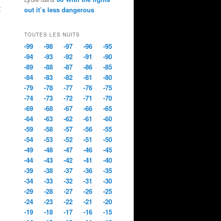
t
out it’s less dangerous
TOUTES LES NUITS
-99
-98
-97
-96
-95
-94
-93
-92
-91
-90
-89
-88
-87
-86
-85
-84
-83
-82
-81
-80
-79
-78
-77
-76
-75
-74
-73
-72
-71
-70
-69
-68
-67
-66
-65
-64
-63
-62
-61
-60
-59
-58
-57
-56
-55
-54
-53
-52
-51
-50
-49
-48
-47
-46
-45
-44
-43
-42
-41
-40
-39
-38
-37
-36
-35
-34
-33
-32
-31
-30
-29
-28
-27
-26
-25
-24
-23
-22
-21
-20
-19
-18
-17
-16
-15