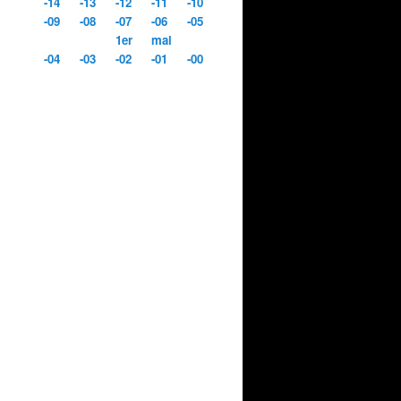
-14
-13
-12
-11
-10
-09
-08
-07
-06
-05
1er
mai
-04
-03
-02
-01
-00