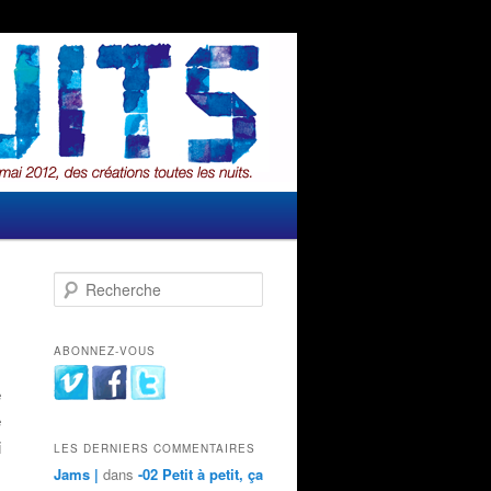
Recherche
ABONNEZ-VOUS
,
e
e
i
LES DERNIERS COMMENTAIRES
Jams |
dans
-02 Petit à petit, ça