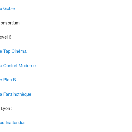
e Gobie
onsortium
evel 6
e Tap Cinéma
e Confort Moderne
e Plan B
a Fanzinothèque
 Lyon :
es Inattendus