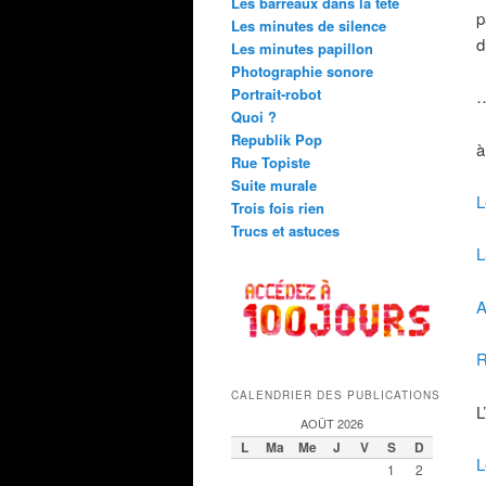
Les barreaux dans la tête
p
Les minutes de silence
d
Les minutes papillon
Photographie sonore
Portrait-robot
…
Quoi ?
Republik Pop
à
Rue Topiste
Suite murale
L
Trois fois rien
Trucs et astuces
L
A
R
CALENDRIER DES PUBLICATIONS
L
AOÛT 2026
L
Ma
Me
J
V
S
D
L
1
2