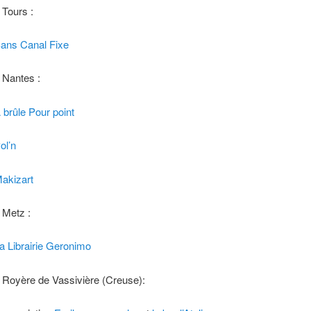
 Tours :
ans Canal Fixe
 Nantes :
 brûle Pour point
ol’n
akizart
 Metz :
a Librairie Geronimo
 Royère de Vassivière (Creuse):