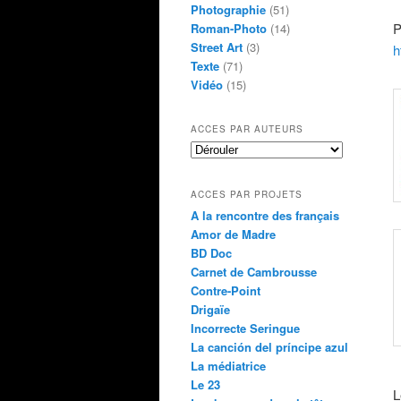
Photographie
(51)
P
Roman-Photo
(14)
Street Art
(3)
h
Texte
(71)
Vidéo
(15)
ACCES PAR AUTEURS
ACCES PAR PROJETS
A la rencontre des français
Amor de Madre
BD Doc
Carnet de Cambrousse
Contre-Point
Drigaïe
Incorrecte Seringue
La canción del príncipe azul
La médiatrice
Le 23
L