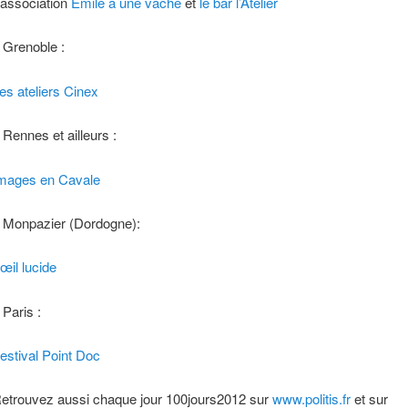
’association
Emile a une vache
et
le bar l’Atelier
 Grenoble :
es ateliers Cinex
 Rennes et ailleurs :
mages en Cavale
 Monpazier (Dordogne):
’œil lucide
 Paris :
estival Point Doc
etrouvez aussi chaque jour 100jours2012 sur
www.politis.fr
et sur