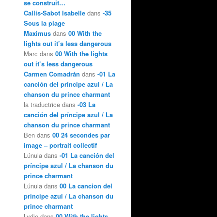
se construit…
Callis-Sabot Isabelle
dans
-35
Sous la plage
Maximus
dans
00 With the
lights out it’s less dangerous
Marc dans
00 With the lights
out it’s less dangerous
Carmen Comadrán
dans
-01 La
canción del príncipe azul / La
chanson du prince charmant
la traductrice dans
-03 La
canción del príncipe azul / La
chanson du prince charmant
Ben dans
00 24 secondes par
image – portrait collectif
Lúnula dans
-01 La canción del
príncipe azul / La chanson du
prince charmant
Lúnula dans
00 La cancion del
principe azul / La chanson du
prince charmant
,
Lydie dans
00 With the lights