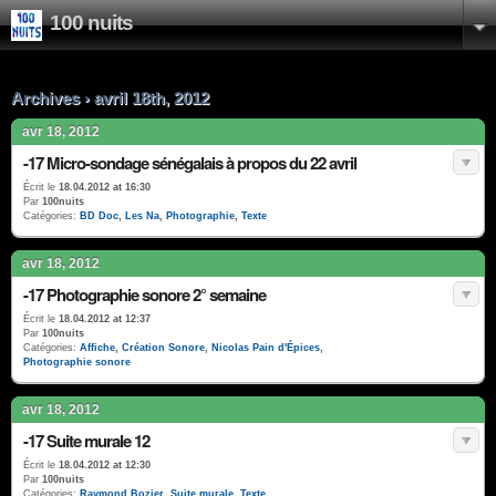
100 nuits
Archives › avril 18th, 2012
avr 18, 2012
-17 Micro-sondage sénégalais à propos du 22 avril
Écrit le
18.04.2012 at 16:30
Par
100nuits
Catégories:
BD Doc
,
Les Na
,
Photographie
,
Texte
avr 18, 2012
-17 Photographie sonore 2° semaine
Écrit le
18.04.2012 at 12:37
Par
100nuits
Catégories:
Affiche
,
Création Sonore
,
Nicolas Pain d'Épices
,
Photographie sonore
avr 18, 2012
-17 Suite murale 12
Écrit le
18.04.2012 at 12:30
Par
100nuits
Catégories:
Raymond Bozier
,
Suite murale
,
Texte