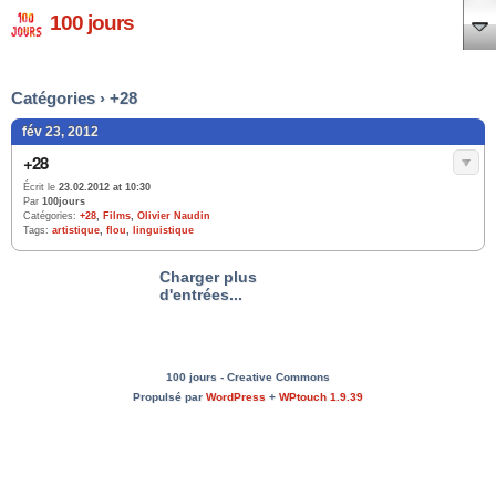
100 jours
Catégories › +28
fév 23, 2012
+28
Écrit le
23.02.2012 at 10:30
Par
100jours
Catégories:
+28
,
Films
,
Olivier Naudin
Tags:
artistique
,
flou
,
linguistique
Charger plus
d'entrées...
100 jours - Creative Commons
Propulsé par
WordPress
+
WPtouch 1.9.39