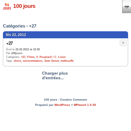
100 jours
Catégories › +27
fév 22, 2012
+27
Écrit le
22.02.2012 at 10:30
Par
100jours
Catégories:
+27
,
Films
,
V. Pouplard / C. Lixon
Tags:
choix
,
consommation
,
Jean Genet
,
malbouffe
Charger plus
d'entrées...
100 jours - Creative Commons
Propulsé par
WordPress
+
WPtouch 1.9.39