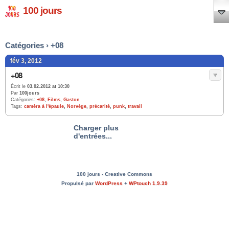
100 jours
Catégories › +08
fév 3, 2012
+08
Écrit le
03.02.2012 at 10:30
Par
100jours
Catégories:
+08
,
Films
,
Gaston
Tags:
caméra à l'épaule
,
Norvège
,
précarité
,
punk
,
travail
Charger plus
d'entrées...
100 jours - Creative Commons
Propulsé par
WordPress
+
WPtouch 1.9.39