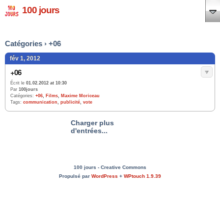
100 jours
Catégories › +06
fév 1, 2012
+06
Écrit le
01.02.2012 at 10:30
Par
100jours
Catégories:
+06
,
Films
,
Maxime Moriceau
Tags:
communication
,
publicité
,
vote
Charger plus
d'entrées...
100 jours - Creative Commons
Propulsé par
WordPress
+
WPtouch 1.9.39