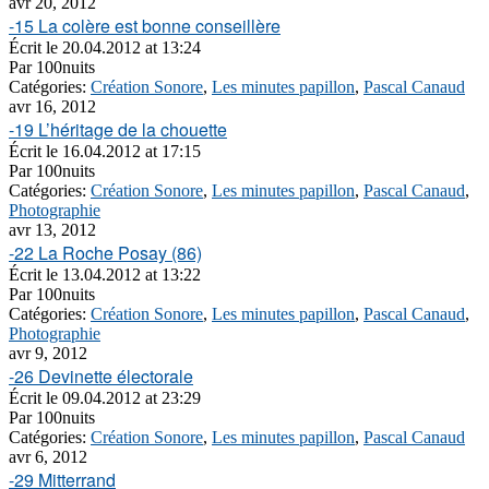
avr 20, 2012
-15 La colère est bonne conseillère
Écrit le
20.04.2012 at 13:24
Par
100nuits
Catégories:
Création Sonore
,
Les minutes papillon
,
Pascal Canaud
avr 16, 2012
-19 L’héritage de la chouette
Écrit le
16.04.2012 at 17:15
Par
100nuits
Catégories:
Création Sonore
,
Les minutes papillon
,
Pascal Canaud
,
Photographie
avr 13, 2012
-22 La Roche Posay (86)
Écrit le
13.04.2012 at 13:22
Par
100nuits
Catégories:
Création Sonore
,
Les minutes papillon
,
Pascal Canaud
,
Photographie
avr 9, 2012
-26 Devinette électorale
Écrit le
09.04.2012 at 23:29
Par
100nuits
Catégories:
Création Sonore
,
Les minutes papillon
,
Pascal Canaud
avr 6, 2012
-29 Mitterrand