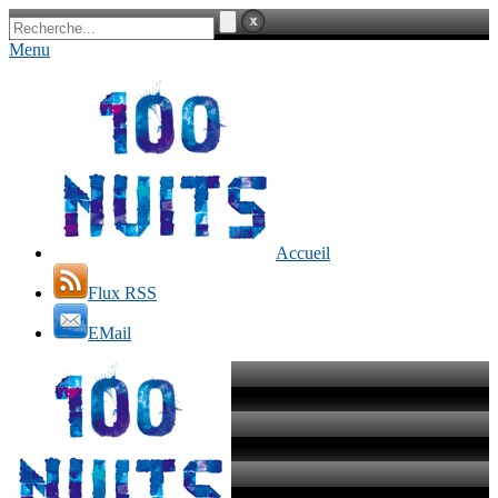
Menu
Accueil
Flux RSS
EMail