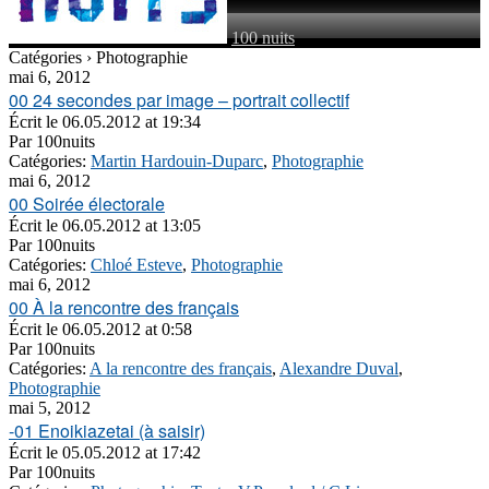
100 nuits
Catégories › Photographie
mai 6, 2012
00 24 secondes par image – portrait collectif
Écrit le
06.05.2012 at 19:34
Par
100nuits
Catégories:
Martin Hardouin-Duparc
,
Photographie
mai 6, 2012
00 Soirée électorale
Écrit le
06.05.2012 at 13:05
Par
100nuits
Catégories:
Chloé Esteve
,
Photographie
mai 6, 2012
00 À la rencontre des français
Écrit le
06.05.2012 at 0:58
Par
100nuits
Catégories:
A la rencontre des français
,
Alexandre Duval
,
Photographie
mai 5, 2012
-01 Enoikiazetai (à saisir)
Écrit le
05.05.2012 at 17:42
Par
100nuits