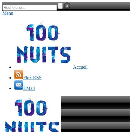
Menu
Accueil
Flux RSS
EMail