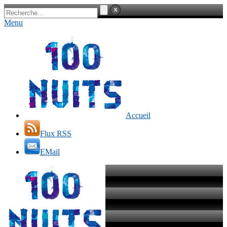
Menu
Accueil
Flux RSS
EMail