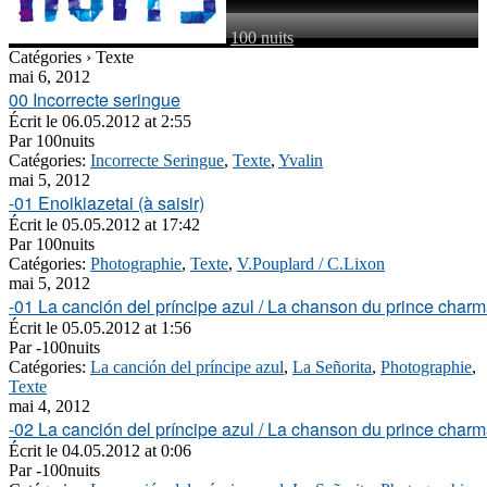
100 nuits
Catégories › Texte
mai 6, 2012
00 Incorrecte seringue
Écrit le
06.05.2012 at 2:55
Par
100nuits
Catégories:
Incorrecte Seringue
,
Texte
,
Yvalin
mai 5, 2012
-01 Enoikiazetai (à saisir)
Écrit le
05.05.2012 at 17:42
Par
100nuits
Catégories:
Photographie
,
Texte
,
V.Pouplard / C.Lixon
mai 5, 2012
-01 La canción del príncipe azul / La chanson du prince charm
Écrit le
05.05.2012 at 1:56
Par
-100nuits
Catégories:
La canción del príncipe azul
,
La Señorita
,
Photographie
,
Texte
mai 4, 2012
-02 La canción del príncipe azul / La chanson du prince charm
Écrit le
04.05.2012 at 0:06
Par
-100nuits