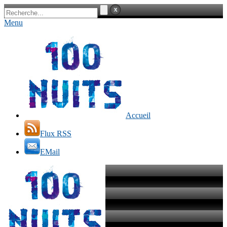
Menu
Accueil
Flux RSS
EMail