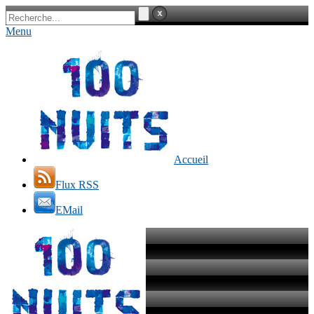
Menu
Accueil
Flux RSS
EMail