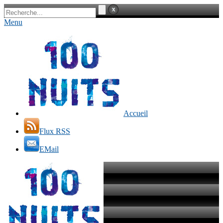
Menu
Accueil
Flux RSS
EMail