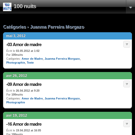
100 nuits
Catégories › Juanma Ferreira Morgazo
mai 3, 2012
-03 Amor de madre
Écrit le
03.05.2012 at 1:02
Par
100nuits
Catégories:
Amor de Madre
,
Juanma Ferreira Morgazo
,
Photographie
,
Texte
avr 26, 2012
-09 Amor de madre
Écrit le
26.04.2012 at 9:20
Par
100nuits
Catégories:
Amor de Madre
,
Juanma Ferreira Morgazo
,
Photographie
avr 19, 2012
-16 Amor de madre
Écrit le
19.04.2012 at 16:05
Par
100nuits