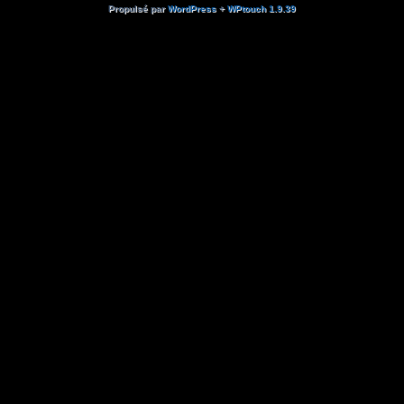
Propulsé par
WordPress
+
WPtouch 1.9.39