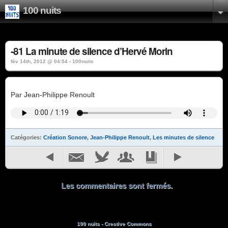
100 nuits
-81 La minute de silence d’Hervé Morin
fév 14th, 2012 @ 04:54 › 100nuits
Par Jean-Philippe Renoult
Catégories:
Création Sonore
,
Jean-Philippe Renoult
,
Les minutes de silence
Les commentaires sont fermés.
100 nuits - Creative Commons