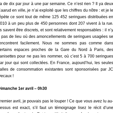
a de dix par jour à une par semaine. Ce n’est rien ? Il ya deu
aarud en ville, je n’ai exploité que les chiffres du nôtre : et je l
épète ce sont tout de même 125 452 seringues distribuées e
010 à un peu plus de 450 personnes dont 207 vivent à la rue
ls savent être discrets, et sont relativement responsables : il n’
 pas de lieu où des amoncellements de seringues usagées s
encontrent facilement. Nous ne sommes pas comme dan
ertains espaces proches de la Gare du Nord à Paris, de
anisettes pour ne pas les nommer, où c’est 5 à 700 seringue
ar jour qui sont collectées. En France, aujourd’hui, les seule
alles de consommation existantes sont sponsorisées par J
ecaux !
imanche 1er avril – 0h30
remier avril, je pouvais pas le louper ! Ce que vous avez lu au
essus est exact, s’il faut un témoignage lisez le récit d’un