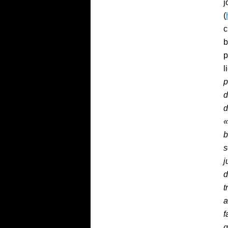
j
(
c
b
p
l
p
d
d
b
s
j
d
t
a
f
q