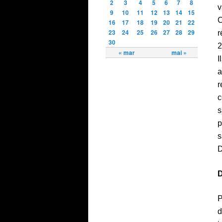
2
3
4
5
6
7
8
v
9
10
11
12
13
14
15
C
16
17
18
19
20
21
22
23
24
25
26
27
28
29
r
30
2
« mar
mai »
I
a
r
c
s
p
s
D
D
P
d