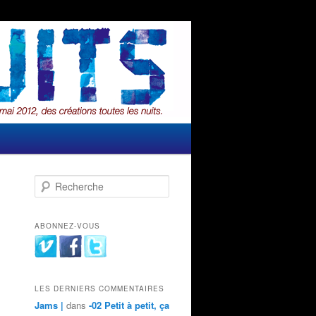
s
→
Recherche
s
ABONNEZ-VOUS
LES DERNIERS COMMENTAIRES
Jams |
dans
-02 Petit à petit, ça