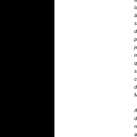
l
à
s
d
p
j
m
q
s
c
d
M
A
d
n
a