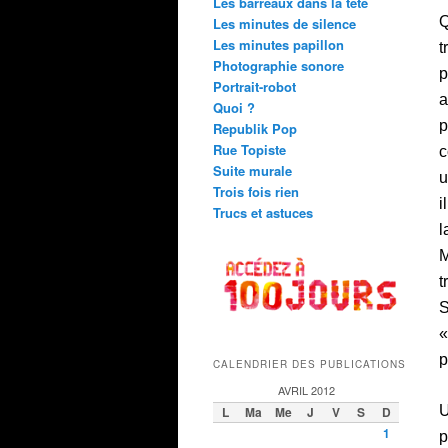
Les barreaux dans la tête
Q
Les minutes de silence
Les minutes papillon
t
Photographie sonore
p
Portrait-robot
a
Quoi ?
p
Republik Pop
Rue Topiste
c
Suite murale
u
Trois fois rien
i
Trucs et astuces
l
M
t
S
«
p
CALENDRIER DES PUBLICATIONS
AVRIL 2012
U
L
Ma
Me
J
V
S
D
1
p