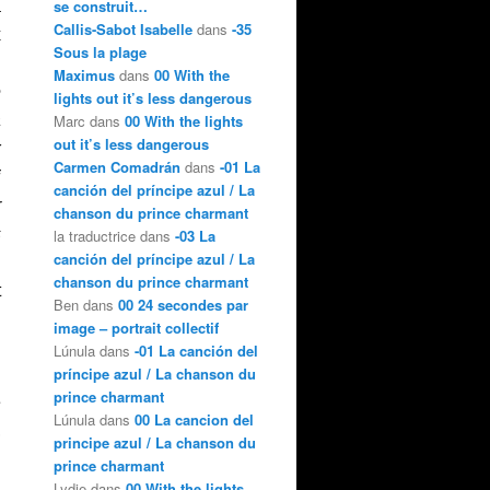
se construit…
à
Callis-Sabot Isabelle
dans
-35
x
Sous la plage
.
Maximus
dans
00 With the
e
lights out it’s less dangerous
a
Marc dans
00 With the lights
out it’s less dangerous
x
Carmen Comadrán
dans
-01 La
i
canción del príncipe azul / La
r
chanson du prince charmant
s
la traductrice dans
-03 La
canción del príncipe azul / La
n
chanson du prince charmant
t
Ben dans
00 24 secondes par
image – portrait collectif
Lúnula dans
-01 La canción del
príncipe azul / La chanson du
prince charmant
e
Lúnula dans
00 La cancion del
,
principe azul / La chanson du
prince charmant
Lydie dans
00 With the lights