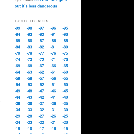
out it’s less dangerous
n
l
TOUTES LES NUITS
n
-99
-98
-97
-96
-95
e
-94
-93
-92
-91
-90
s
-89
-88
-87
-86
-85
n
-84
-83
-82
-81
-80
-79
-78
-77
-76
-75
,
-74
-73
-72
-71
-70
e
-69
-68
-67
-66
-65
À
-64
-63
-62
-61
-60
a
-59
-58
-57
-56
-55
-54
-53
-52
-51
-50
u
-49
-48
-47
-46
-45
s
-44
-43
-42
-41
-40
t
-39
-38
-37
-36
-35
-34
-33
-32
-31
-30
-29
-28
-27
-26
-25
-24
-23
-22
-21
-20
s
-19
-18
-17
-16
-15
a