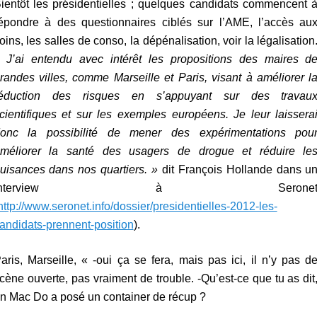
ientôt les présidentielles ; quelques candidats commencent 
épondre à des questionnaires ciblés sur l’AME, l’accès au
oins, les salles de conso, la dépénalisation, voir la légalisation
«
J’ai entendu avec intérêt les propositions des maires d
randes villes, comme Marseille et Paris, visant à améliorer l
éduction des risques en s’appuyant sur des travau
cientifiques et sur les exemples européens. Je leur laissera
onc la possibilité de mener des expérimentations pou
méliorer la santé des usagers de drogue et réduire le
uisances dans nos quartiers. »
dit François Hollande dans u
interview à Serone
http://www.seronet.info/dossier/presidentielles-2012-les-
andidats-prennent-position
).
aris, Marseille, « -oui ça se fera, mais pas ici, il n’y pas d
cène ouverte, pas vraiment de trouble. -Qu’est-ce que tu as dit
n Mac Do a posé un container de récup ?