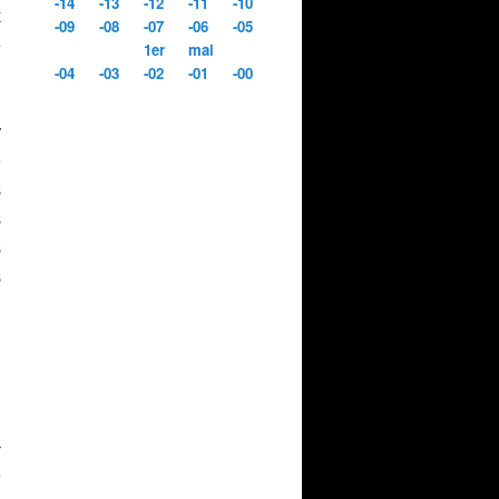
-14
-13
-12
-11
-10
x
-09
-08
-07
-06
-05
e
1er
mai
-04
-03
-02
-01
-00
n
.
y
e
s
s
s
s
C
-
e