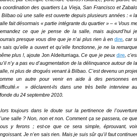
a coordination des quartiers La Vieja, San Francisco et Zabal
 Bilbao où une salle est ouverte depuis plusieurs années : « l
alle fait désormais
« partie intégrante du quartier »
–
« Vous m
emandez ce que je pense de la salle, mais aujourd’hui j
ourrais presque vous dire que je n’ai plus rien à en
dire
, car s
e sais qu’elle a ouvert et qu’elle fonctionne, je ne la remarqu
ême plus !
, ajoute Jon Aldeiturriaga.
Ce que je peux
dire
, c’es
u’il n’y a pas eu d’augmentation de la délinquance autour de l
alle, ni plus de drogués venant à Bilbao. C’est devenu un proje
omme un autre pour venir en aide à des personnes e
ifficulté
.
« »
déclarent-ils dans une très belle interview a
onde du 24 septembre 2010.
lors toujours dans le doute sur la pertinence de l’ouvertur
’une salle ? Non, non et non. Comment ça se passera, ce qu
ous y ferons ; est-ce que ce sera simple, éprouvant, voi
ngoissant. Je n’en sais rien. Mais je suis sûr qu’il faut continue