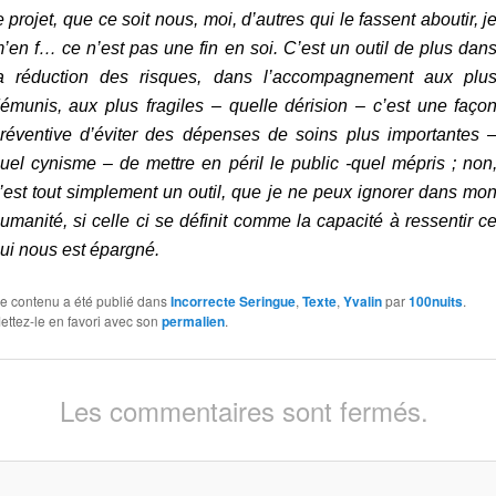
e projet, que ce soit nous, moi, d’autres qui le fassent aboutir, j
’en f… ce n’est pas une fin en soi. C’est un outil de plus dan
a réduction des risques, dans l’accompagnement aux plu
émunis, aux plus fragiles – quelle dérision – c’est une faço
réventive d’éviter des dépenses de soins plus importantes 
uel cynisme – de mettre en péril le public -quel mépris ; non
’est tout simplement un outil, que je ne peux ignorer dans mo
umanité, si celle ci se définit comme la capacité à ressentir c
ui nous est épargné.
e contenu a été publié dans
Incorrecte Seringue
,
Texte
,
Yvalin
par
100nuits
.
ettez-le en favori avec son
permalien
.
Les commentaires sont fermés.