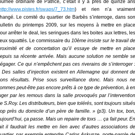
ournée ordinaire de Patrice, c’était il y a près de quinze an
http://www.pistes.fr/swaps/7_73.htm
) et rien n’a vraimen
hangé. Le comité du quartier de Barbès s’interroge, dans so
ulletin du printemps 2009, sur les moyens à mettre en plac
our arrêter le deal, les seringues dans les boites aux lettres, le
ieux squattés. Le commissaire du
10ème insiste sur le travail d
roximité et de concertation qu’il essaye de mettre en plac
epuis sa récente arrivée. Mais aucune solution ne semble s
égager. Ce qui n’empêchent pas ces riverains de s’interroger 
«
Des salles d’injection existent en Allemagne qui donnent d
ons résultats. Prise sous surveillance donc. Mais nous n
ommes peut-être pas encore prêts à ce type de prévention, à e
uger par les remous dans la salle provoqués par l’interventio
e S.Roy. Les distributeurs, bien que tolérés, sont toujours situé
rop près du domicile d’un père de famille. »
(p3). Un tox, bon
ujourd’hui, ça passe. Mais un repaire de toxs … ça fait peur. E
ait il faudrait les mettre en lien avec d’autres associations d
uartier, par exemple entendre Carlos Askunze, porte-parole d