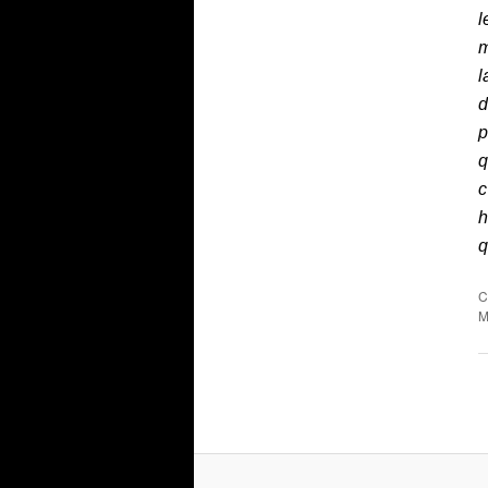
l
m
l
d
p
q
c
h
q
C
M