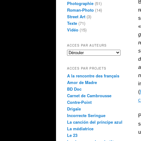
B
Photographie
(51)
Roman-Photo
(14)
r
Street Art
(3)
s
Texte
(71)
Vidéo
(15)
g
r
ACCES PAR AUTEURS
s
d
a
ACCES PAR PROJETS
n
A la rencontre des français
Amor de Madre
BD Doc
(
Carnet de Cambrousse
c
Contre-Point
Drigaïe
Incorrecte Seringue
P
La canción del príncipe azul
s
La médiatrice
u
Le 23