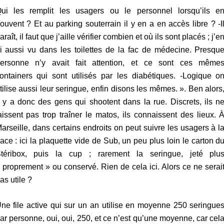
ui les remplit les usagers ou le personnel lorsqu’ils e
rouvent ? Et au parking souterrain il y en a en accès libre ? -I
araît, il faut que j’aille vérifier combien et où ils sont placés ; j’e
i aussi vu dans les toilettes de la fac de médecine. Presqu
ersonne n’y avait fait attention, et ce sont ces même
ontainers qui sont utilisés par les diabétiques. -Logique o
tilise aussi leur seringue, enfin disons les mêmes. ». Ben alors
l y a donc des gens qui shootent dans la rue. Discrets, ils n
aissent pas trop traîner le matos, ils connaissent des lieux. 
arseille, dans certains endroits on peut suivre les usagers à l
race : ici la plaquette vide de Sub, un peu plus loin le carton d
téribox, puis la cup ; rarement la seringue, jeté plu
 proprement » ou conservé. Rien de cela ici. Alors ce ne serai
as utile ?
ne file active qui sur un an utilise en moyenne 250 seringue
ar personne, oui, oui, 250, et ce n’est qu’une moyenne, car cel